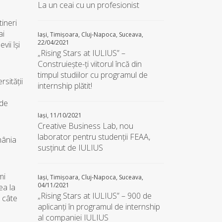
La un ceai cu un profesionist
tineri
ai
Iași, Timișoara, Cluj-Napoca, Suceava,
22/04/2021
vii îşi
„Rising Stars at IULIUS” –
Construiește-ți viitorul încă din
timpul studiilor cu programul de
sităţii
internship plătit!
 de
Iași, 11/10/2021
Creative Business Lab, nou
laborator pentru studenții FEAA,
mânia
susținut de IULIUS
mi
Iași, Timișoara, Cluj-Napoca, Suceava,
04/11/2021
ea la
„Rising Stars at IULIUS” – 900 de
, câte
aplicanţi în programul de internship
al companiei IULIUS