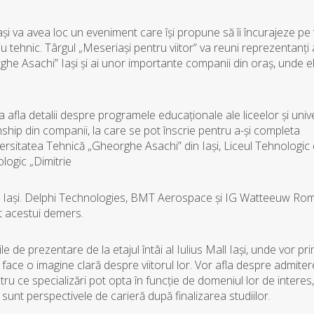
Iaşi va avea loc un eveniment care îşi propune să îi încurajeze pe 
u tehnic. Târgul „Meseriaşi pentru viitor” va reuni reprezentanţi 
rghe Asachi” Iaşi şi ai unor importante companii din oraş, unde ele
 afla detalii despre programele educaţionale ale liceelor şi univer
hip din companii, la care se pot înscrie pentru a-şi completa
ersitatea Tehnică „Gheorghe Asachi” din Iași, Liceul Tehnologic
logic „Dimitrie
za” Iaşi. Delphi Technologies, BMT Aerospace şi IG Watteeuw Ro
at acestui demers.
rile de prezentare de la etajul întâi al Iulius Mall Iaşi, unde vor pri
 face o imagine clară despre viitorul lor. Vor afla despre admiter
ntru ce specializări pot opta în funcţie de domeniul lor de interes
e sunt perspectivele de carieră după finalizarea studiilor.