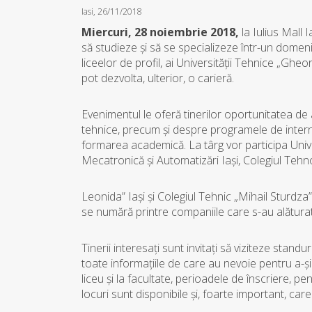
Iasi, 26/11/2018
Miercuri, 28 noiembrie 2018,
la Iulius Mall 
să studieze şi să se specializeze într-un domeni
liceelor de profil, ai Universităţii Tehnice „Gheo
pot dezvolta, ulterior, o carieră.
Evenimentul le oferă tinerilor oportunitatea de a
tehnice, precum şi despre programele de interns
formarea academică. La târg vor participa Univ
Mecatronică şi Automatizări Iași, Colegiul Tehno
Leonida” Iaşi şi Colegiul Tehnic „Mihail Sturd
se numără printre companiile care s-au alătur
Tinerii interesaţi sunt invitaţi să viziteze standu
toate informaţiile de care au nevoie pentru a-și
liceu şi la facultate, perioadele de înscriere, pe
locuri sunt disponibile şi, foarte important, car