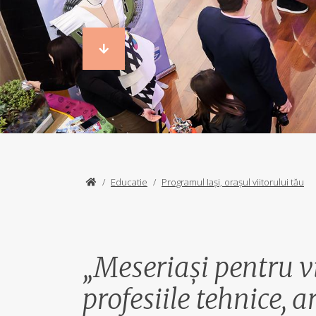
/
Educatie
/
Programul Iași, orașul viitorului tău
„Meseriaşi pentru v
profesiile tehnice, a