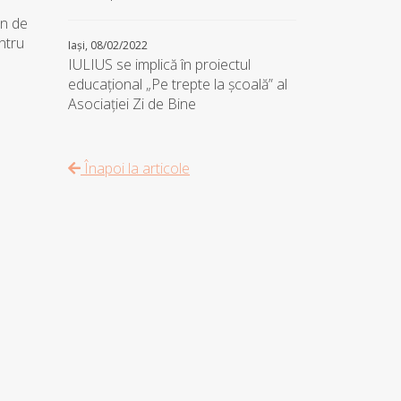
an de
ntru
Iași, 08/02/2022
IULIUS se implică în proiectul
educațional „Pe trepte la școală” al
Asociației Zi de Bine
Înapoi la articole