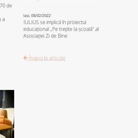
 70 de
Iași, 08/02/2022
u a
IULIUS se implică în proiectul
educațional „Pe trepte la școală” al
Asociației Zi de Bine
Înapoi la articole