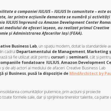
bilitate a companiei IULIUS – IULIUS în comunitate – este a
ate, iar printre acțiunile demarate se numără și activități
pania IULIUS împreună cu Amazon Development Center Roma
i ai mediului de afaceri ieșean, au realizat primul Creative
mie și Administrarea Afacerilor Iași (FEAA).
ative Business Lab
, un spațiu modern, dotat la standardele a
din cadrul
Departamentului de Management
,
Marketing ș
ază să fie utilizat atât pentru
cursuri
și
seminarii
, cât și pentr
companiile fondatoare
:
IULIUS
,
Amazon Development Ce
 și de alți actori ai mediului de afaceri. Creative Business Lab
ță și Business
,
pusă la dispoziție de
MindArchitect by Pa
solidarea comunităților puternice, prin acțiuni și proiecte
ate formele sale, dar și sprijinirea tinerelor talente, ca parte 