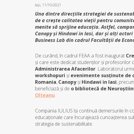
Iași, 11/10/2021
Una dintre direcțiile strategiei de sustena
de a crește calitatea vieții pentru comunit
menite să sprijine educația. Astfel, com
Canopy și Hindawi in Iasi, dar și alți actor
Business Lab din cadrul Facultății de Econo
De curând, în cadrul FEAA a fost inaugurat
Cre
și care este dedicat studenților și profesorilor 
Administrarea Afacerilor
. Laboratorul urme
workshopuri
și
evenimente susținute de 
Romania
,
Canopy
și
Hindawi in Iasi
, precum
beneficiază și de
o bibliotecă de Neuroștiin
Olteanu
.
Compania IULIUS își continuă demersurile în con
educaționale care încurajează cunoașterea sub to
strategia de sustenabilitate.