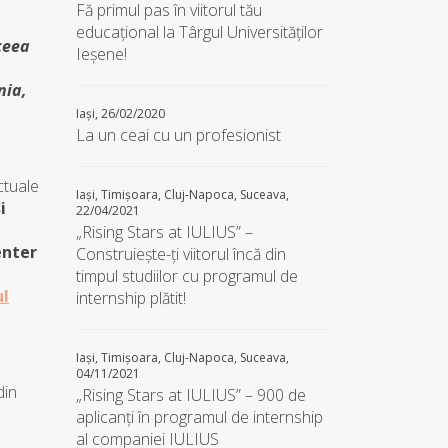
Fă primul pas în viitorul tău
educațional la Târgul Universităților
ceea
Ieșene!
nia,
Iași, 26/02/2020
La un ceai cu un profesionist
ctuale
Iași, Timișoara, Cluj-Napoca, Suceava,
i
22/04/2021
u
„Rising Stars at IULIUS” –
nter
Construiește-ți viitorul încă din
timpul studiilor cu programul de
ul
internship plătit!
Iași, Timișoara, Cluj-Napoca, Suceava,
04/11/2021
din
„Rising Stars at IULIUS” – 900 de
aplicanţi în programul de internship
al companiei IULIUS