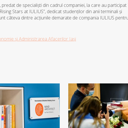
redat de specialiști din cadrul companiei, la care au participat
sing Stars at IULIUS”, dedicat studenților din anii terminali și
 sunt câteva dintre acțiunile demarate de compania IULIUS pentr
nomie și Administrarea Afacerilor Iași